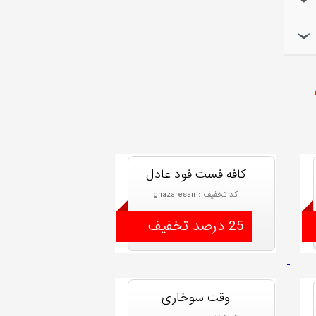
کافه فست فود عادل
کد تخفیف : ghazaresan
25 درصد تخفیف
وقت سوخاری