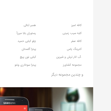
کافه لمیز
همبر ثنائی
کلبه سیب زمینی
رستوران بابا میرزأ
کافه صفر
چلو کبابی حمید
کترینگ یاس
پیتزا گلستان
.آب انار ترش و شیرین
کبابی نون پیچ
مجموعه کشاورز
پیتزا سوخاری ونتو
و چندین مجموعه دیگر