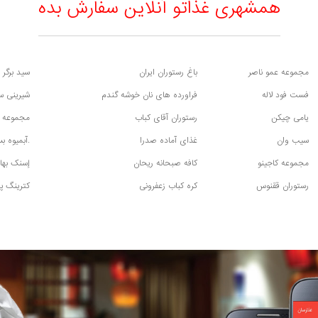
همشهری غذاتو آنلاین سفارش بده
مجموعه عمو ناصر
باغ رستوران ایران
سید برگر 
فست فود لاله
فراورده های نان خوشه گندم
شیرینی س
یامی چیکن
رستوران آقای کباب
مجموعه ع
سیب وان
غذای آماده صدرا
.آبمیوه ب
مجموعه کاجینو
کافه صبحانه ریحان
إسنک بهار
رستوران ققنوس
کره کباب زعفرونی
کترینگ پ