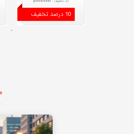
کد تخفیف : ghazaresan
10 درصد تخفیف
م