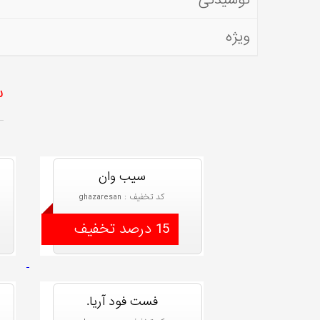
ویژه
س
سیب وان
کد تخفیف : ghazaresan
15 درصد تخفیف
فست فود آریا.