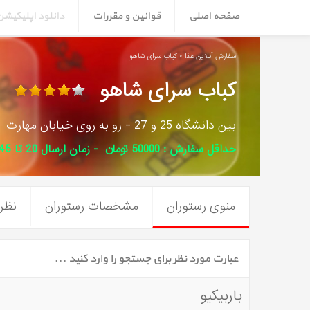
صفحه اصلی
قوانین و مقررات
دانلود اپلیکیش
سفارش آنلاین غذا > کباب سرای شاهو
کباب سرای شاهو
بین دانشگاه 25 و 27 - رو به روی خیابان مهارت
حداقل سفارش : 50000 تومان - زمان ارسال 20 تا 45 دقیقه
منوی رستوران
مشخصات رستوران
نظرا
باربیکیو