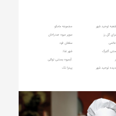
شعبه توحید شهر
مجموعه مامکو
رای گل رز
سوپر میوه صدراخان
المی
سلطان فود
ستنی گلبرگ
شهر غذا.
.آبمیوه بستنی توکلی
دیده توحید شهر
پیتزا تک