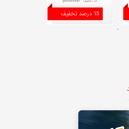
کد تخفیف : ghazaresan
15 درصد تخفیف